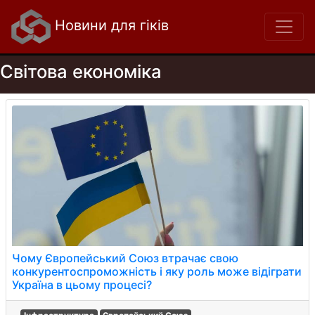
Новини для гіків
Світова економіка
Чому Європейський Союз втрачає свою
конкурентоспроможність і яку роль може відіграти
Україна в цьому процесі?