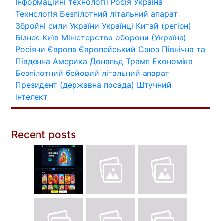
Інформаційні технології
Росія
Україна
Технологія
Безпілотний літальний апарат
Збройні сили України
Українці
Китай (регіон)
Бізнес
Київ
Міністерство оборони (Україна)
Росіяни
Європа
Європейський Союз
Північна та
Південна Америка
Дональд Трамп
Економіка
Безпілотний бойовий літальний апарат
Президент (державна посада)
Штучний
інтелект
Recent posts