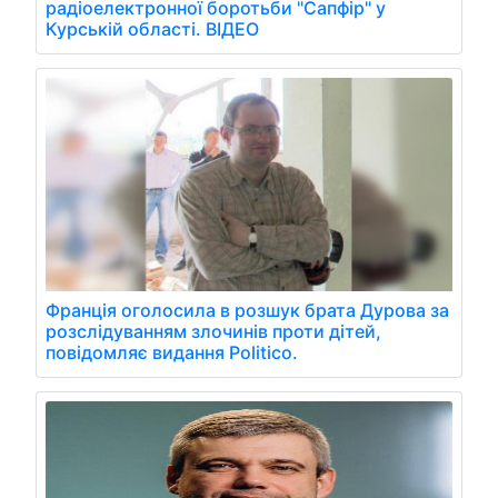
радіоелектронної боротьби "Сапфір" у
Курській області. ВІДЕО
Франція оголосила в розшук брата Дурова за
розслідуванням злочинів проти дітей,
повідомляє видання Politico.