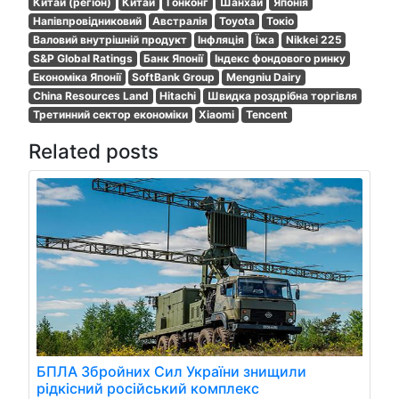
Китай (регіон)
Китай
Гонконг
Шанхай
Японія
Напівпровідниковий
Австралія
Toyota
Токіо
Валовий внутрішній продукт
Інфляція
Їжа
Nikkei 225
S&P Global Ratings
Банк Японії
Індекс фондового ринку
Економіка Японії
SoftBank Group
Mengniu Dairy
China Resources Land
Hitachi
Швидка роздрібна торгівля
Третинний сектор економіки
Xiaomi
Tencent
Related posts
БПЛА Збройних Сил України знищили
рідкісний російський комплекс