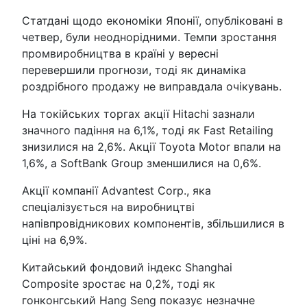
Статдані щодо економіки Японії, опубліковані в
четвер, були неоднорідними. Темпи зростання
промвиробництва в країні у вересні
перевершили прогнози, тоді як динаміка
роздрібного продажу не виправдала очікувань.
На токійських торгах акції Hitachi зазнали
значного падіння на 6,1%, тоді як Fast Retailing
знизилися на 2,6%. Акції Toyota Motor впали на
1,6%, а SoftBank Group зменшилися на 0,6%.
Акції компанії Advantest Corp., яка
спеціалізується на виробництві
напівпровідникових компонентів, збільшилися в
ціні на 6,9%.
Китайський фондовий індекс Shanghai
Composite зростає на 0,2%, тоді як
гонконгський Hang Seng показує незначне