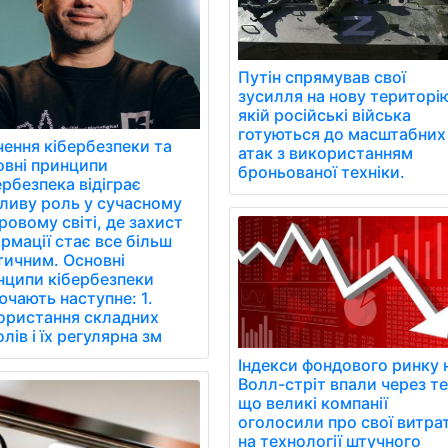
Путін спрямував свої
зусилля на нову територію
якій російські війська
готуються до масштабних
чення кібербезпеки та
атак з використанням
овні принципи
броньованої техніки.
рбезпека відіграє
ливу роль у сучасному
овому світі, де захист
рмації стає все більш
тичним. Основні
нципи кібербезпеки
чають наступне: 1.
ористання складних
лів і їх регулярна зм
Індекси фондового ринку 
Волл-стріт впали через те
що великі компанії
оголосили про свої витра
на технології штучного