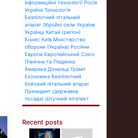
Інформаційні технології
Росія
Україна
Технологія
Безпілотний літальний
апарат
Збройні сили України
Українці
Китай (регіон)
Бізнес
Київ
Міністерство
оборони (Україна)
Росіяни
Європа
Європейський Союз
Північна та Південна
Америка
Дональд Трамп
Економіка
Безпілотний
бойовий літальний апарат
Президент (державна
посада)
Штучний інтелект
Recent posts