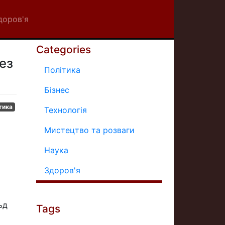
доров'я
Categories
ез
Політика
Бізнес
тика
Технологія
Мистецтво та розваги
Наука
Здоров'я
ьд
Tags