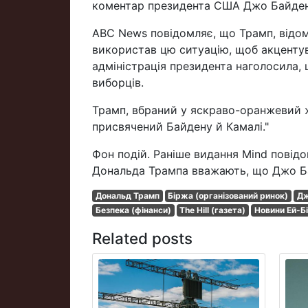
коментар президента США Джо Байдена,
ABC News повідомляє, що Трамп, відом
використав цю ситуацію, щоб акцентув
адміністрація президента наголосила, 
виборців.
Трамп, вбраний у яскраво-оранжевий ж
присвячений Байдену й Камалі."
Фон подій. Раніше видання Mind повід
Дональда Трампа вважають, що Джо Бай
Дональд Трамп
Біржа (організований ринок)
Дж
Безпека (фінанси)
The Hill (газета)
Новини Ей-Бі
Related posts