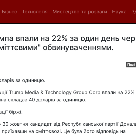
Бізнес
Технологія
Мистецтво та розваги
Наука
З
ампа впали на 22% за один день чер
сміттєвими" обвинуваченнями.
Полі
доларів за одиницю.
кції Trump Media & Technology Group Corp впали на 22%
ціна складає 40 доларів за одиницю.
ії біржі.
о 30 жовтня кандидат від Республіканської партії Донал
, приїхавши на сміттєвозі. Це була його відповідь на