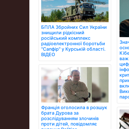
БПЛА Збройних Сил України
знищили рідкісний
російський комплекс
Зна
радіоелектронної боротьби
осн
"Сапфір" у Курській області.
Кібе
ВІДЕО
важ
цифр
інфо
кри
при
вклю
Вик
паро
Франція оголосила в розшук
брата Дурова за
розслідуванням злочинів
проти дітей, повідомляє