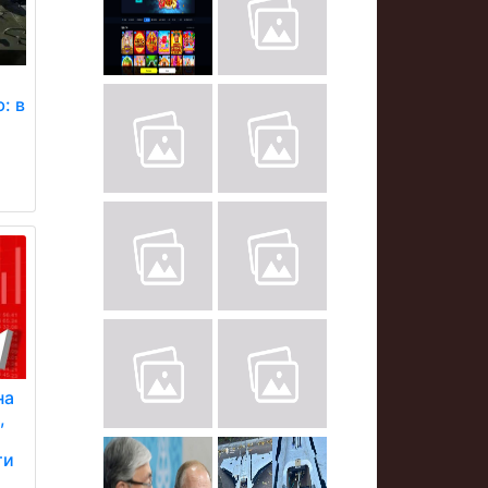
: в
на
,
ти