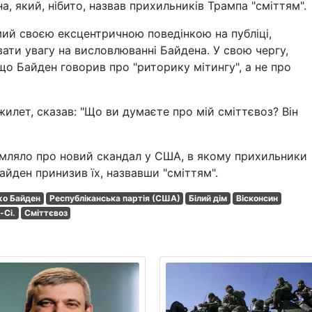
 який, нібито, назвав прихильників Трампа "сміттям".
ий своєю ексцентричною поведінкою на публіці,
ати увагу на висловлюванні Байдена. У свою чергу,
що Байден говорив про "риторику мітингу", а не про
илет, сказав: "Що ви думаєте про мій сміттєвоз? Він
омляло про новий скандал у США, в якому прихильники
ден принизив їх, назвавши "сміттям".
о Байден
Республіканська партія (США)
Білий дім
Вісконсин
-Сі.
Сміттєвоз