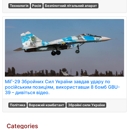
Технологія
Росія
Безпілотний літальний апарат
МіГ-29 Збройних Сил України завдав удару по
російським позиціям, використавши 8 бомб GBU-
39 – дивіться відео.
Політика
Ворожий комбатант
Збройні сили України
Categories