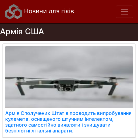
Новини для гіків
Армія США
Армія Сполучених Штатів проводить випробування
кулемета, оснащеного штучним інтелектом,
здатного самостійно виявляти і знищувати
безпілотні літальні апарати.