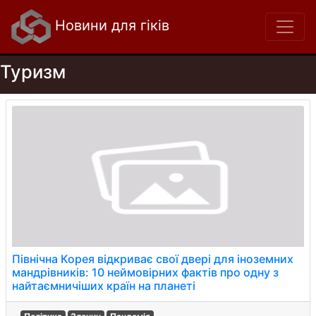
Новини для гіків
Туризм
Північна Корея відкриває свої двері для іноземних
мандрівників: 10 неймовірних фактів про одну з
найтаємничіших країн на планеті