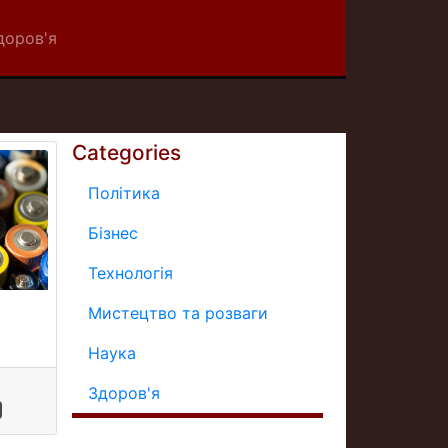
доров'я
Categories
Політика
Бізнес
Технологія
Мистецтво та розваги
Наука
Здоров'я