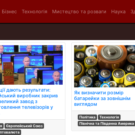
Бізнес
Технологія
Мистецтво та розваги
Наука
З
ції дають результати:
Як визначити розмір
йський виробник закрив
батарейки за зовнішнім
великий завод з
виглядом
товлення телевізорів у
.
Політика
Технологія
Північна та Південна Америка
ія
Європейський Союз
птовалюта