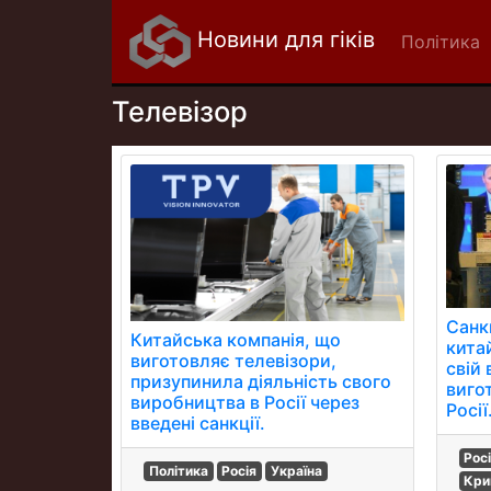
Новини для гіків
Політика
Телевізор
Санк
Китайська компанія, що
кита
виготовляє телевізори,
свій 
призупинила діяльність свого
виго
виробництва в Росії через
Росії
введені санкції.
Рос
Політика
Росія
Україна
Кри