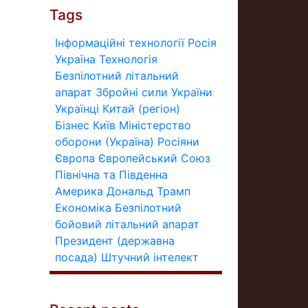
Tags
Інформаційні технології
Росія
Україна
Технологія
Безпілотний літальний
апарат
Збройні сили України
Українці
Китай (регіон)
Бізнес
Київ
Міністерство
оборони (Україна)
Росіяни
Європа
Європейський Союз
Північна та Південна
Америка
Дональд Трамп
Економіка
Безпілотний
бойовий літальний апарат
Президент (державна
посада)
Штучний інтелект