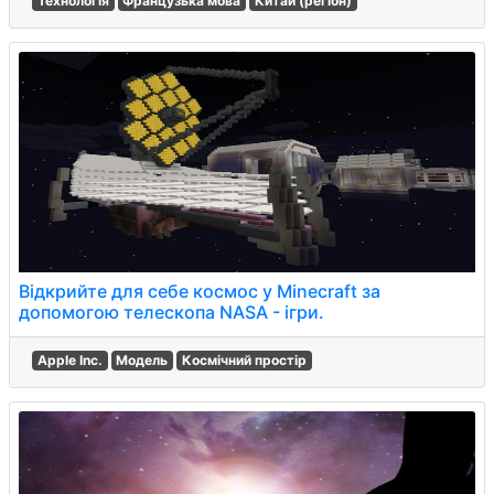
Технологія
Французька мова
Китай (регіон)
Відкрийте для себе космос у Minecraft за
допомогою телескопа NASA - ігри.
Apple Inc.
Модель
Космічний простір