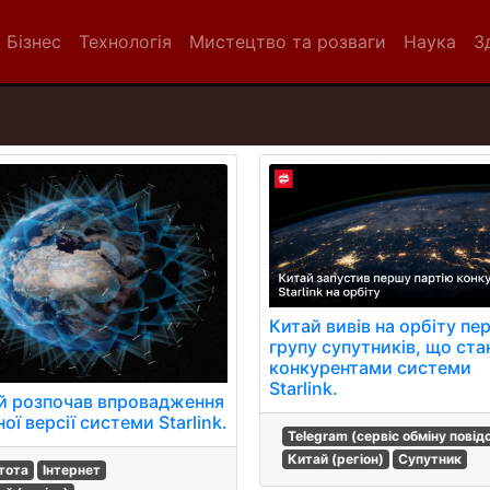
Бізнес
Технологія
Мистецтво та розваги
Наука
З
Китай вивів на орбіту пе
групу супутників, що ста
конкурентами системи
Starlink.
й розпочав впровадження
ої версії системи Starlink.
Telegram (сервіс обміну пові
Китай (регіон)
Супутник
тота
Інтернет