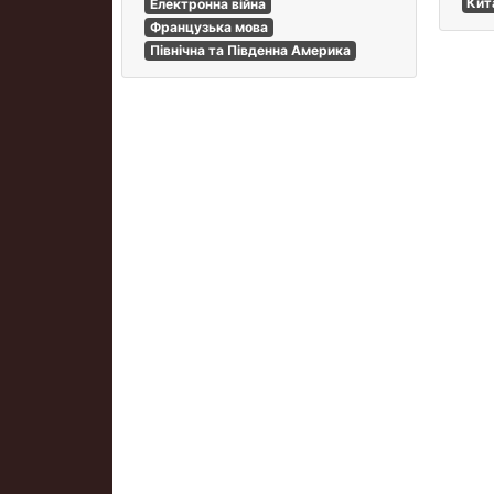
Кит
Електронна війна
Французька мова
Північна та Південна Америка