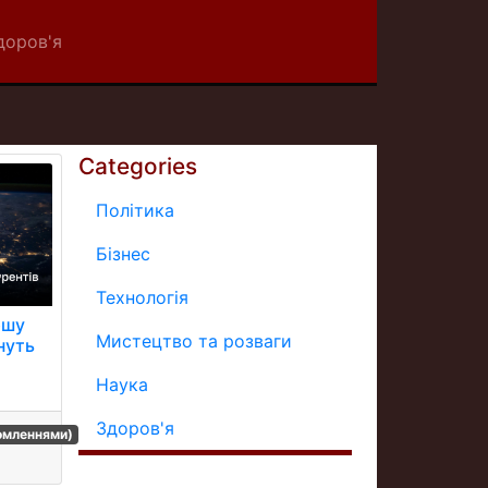
доров'я
Categories
Політика
Бізнес
Технологія
ршу
Мистецтво та розваги
нуть
Наука
Здоров'я
домленнями)