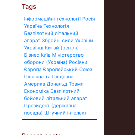
Tags
Інформаційні технології
Росія
Україна
Технологія
Безпілотний літальний
апарат
Збройні сили України
Українці
Китай (регіон)
Бізнес
Київ
Міністерство
оборони (Україна)
Росіяни
Європа
Європейський Союз
Північна та Південна
Америка
Дональд Трамп
Економіка
Безпілотний
бойовий літальний апарат
Президент (державна
посада)
Штучний інтелект