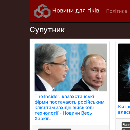
Новини для гіків
Політика
Супутник
The Insider: казахстанські
фірми постачають російським
Кита
клієнтам західні військові
власн
технології - Новини Весь
Харків.
Час