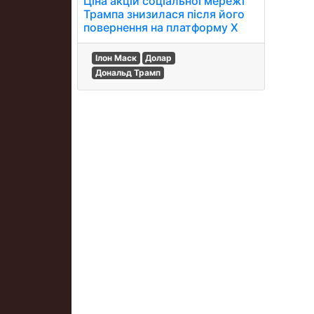
Ціна акцій соціальної мережі
Трампа знизилася після його
повернення на платформу Х
Ілон Маск
Долар
Дональд Трамп