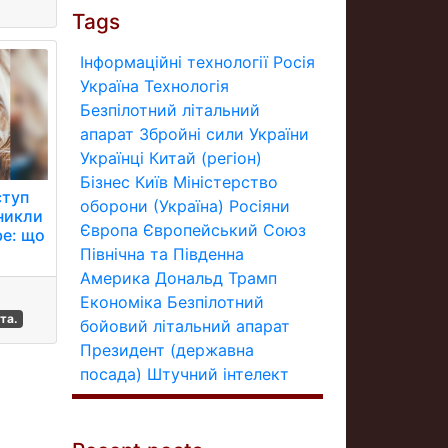
Tags
Інформаційні технології
Росія
Україна
Технологія
Безпілотний літальний
апарат
Збройні сили України
Українці
Китай (регіон)
Бізнес
Київ
Міністерство
ступ
оборони (Україна)
Росіяни
иникли
Європа
Європейський Союз
be: що
Північна та Південна
Америка
Дональд Трамп
Економіка
Безпілотний
та.
бойовий літальний апарат
Президент (державна
посада)
Штучний інтелект