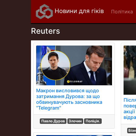
Новини для гіків
Політика
Reuters
Макрон висловився щодо
затримання Дурова: за що
Післ
обвинувачують засновника
пове
"Telegram"
акції
відр
Павло Дуров
Злочин
Поліція.
Біз