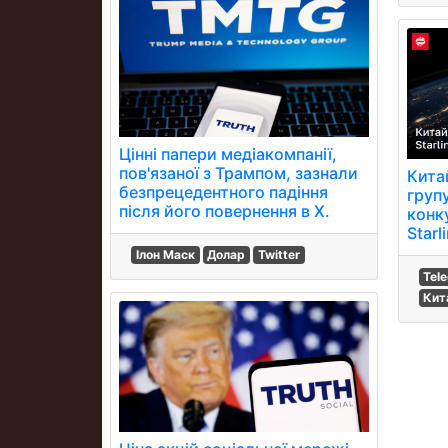
Цінні папери медіакомпанії,
пов'язаної з Трампом, зазнали
Кита
безпрецедентного падіння
груп
після його повернення в X.
конк
Starl
Ілон Маск
Долар
Twitter
Tel
Кит