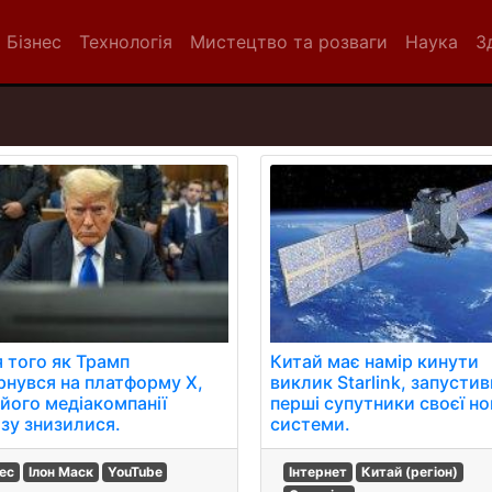
Бізнес
Технологія
Мистецтво та розваги
Наука
З
я того як Трамп
Китай має намір кинути
рнувся на платформу Х,
виклик Starlink, запусти
 його медіакомпанії
перші супутники своєї но
азу знизилися.
системи.
нес
Ілон Маск
YouTube
Інтернет
Китай (регіон)