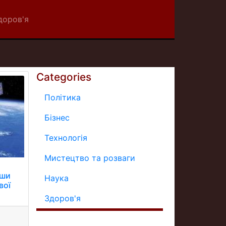
доров'я
Categories
Політика
Бізнес
Технологія
Мистецтво та розваги
вши
Наука
вої
Здоров'я