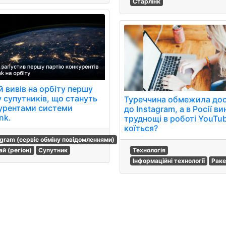
Старлінк
й вивів на орбіту першу
у супутників, що стануть
Туреччина обмежила до
урентами системи
до Instagram, а в Росії в
ink.
труднощі в роботі YouTu
коїться?
egram (сервіс обміну повідомленнями)
ай (регіон)
Супутник
Технологія
Інформаційні технології
Раке