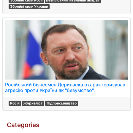
Збройні сили Росії
Безпілотний літальний апарат
Збройні сили України
Російський бізнесмен Дерипаска охарактеризував
агресію проти України як "безумство".
Росія
Журналіст
Підприємництво
Categories