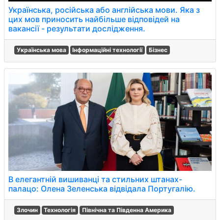
Українська, російська або англійська мови. Яка з
цих мов приносить найбільше відповідей на
вакансії - результати дослідження.
Українська мова
Інформаційні технології
Бізнес
В елегантній вишиванці та стильних штанах-
палацо: Олена Зеленська відвідала Португалію.
Злочин
Технологія
Північна та Південна Америка