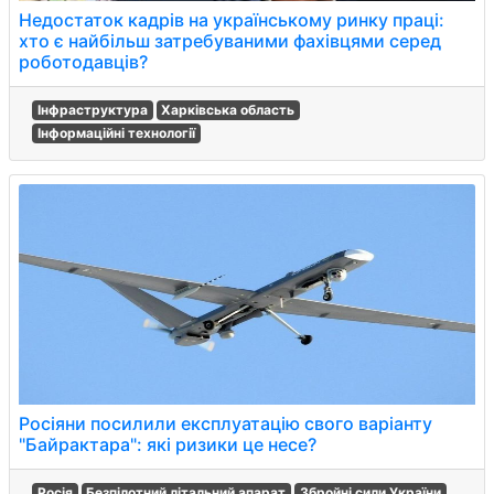
Недостаток кадрів на українському ринку праці:
хто є найбільш затребуваними фахівцями серед
роботодавців?
Інфраструктура
Харківська область
Інформаційні технології
Росіяни посилили експлуатацію свого варіанту
"Байрактара": які ризики це несе?
Росія
Безпілотний літальний апарат
Збройні сили України