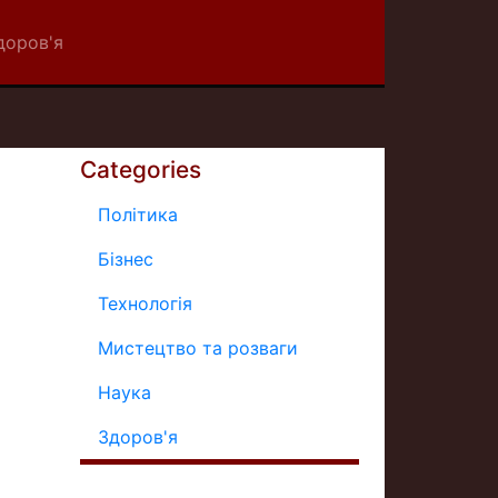
доров'я
Categories
Політика
Бізнес
Технологія
Мистецтво та розваги
Наука
Здоров'я