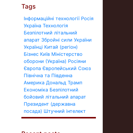
Tags
Інформаційні технології
Росія
Україна
Технологія
Безпілотний літальний
апарат
Збройні сили України
Українці
Китай (регіон)
Бізнес
Київ
Міністерство
оборони (Україна)
Росіяни
Європа
Європейський Союз
Північна та Південна
Америка
Дональд Трамп
Економіка
Безпілотний
бойовий літальний апарат
Президент (державна
посада)
Штучний інтелект