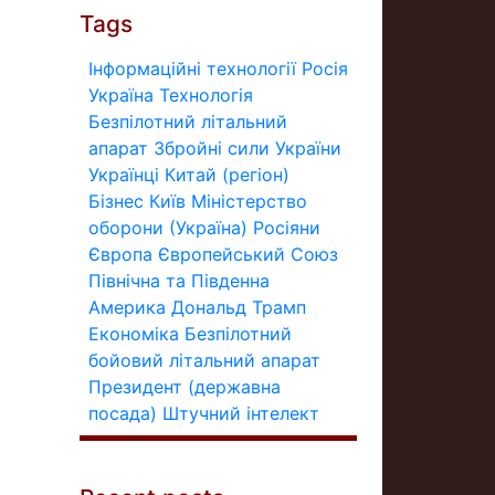
Tags
Інформаційні технології
Росія
Україна
Технологія
Безпілотний літальний
апарат
Збройні сили України
Українці
Китай (регіон)
Бізнес
Київ
Міністерство
оборони (Україна)
Росіяни
Європа
Європейський Союз
Північна та Південна
Америка
Дональд Трамп
Економіка
Безпілотний
бойовий літальний апарат
Президент (державна
посада)
Штучний інтелект