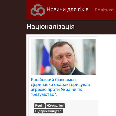
Новини для гіків
Політика
Націоналізація
Російський бізнесмен
Дерипаска охарактеризував
агресію проти України як
"безумство".
Росія
Журналіст
Підприємництво