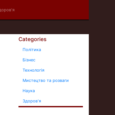
доров'я
Categories
Політика
Бізнес
Технологія
Мистецтво та розваги
Наука
Здоров'я