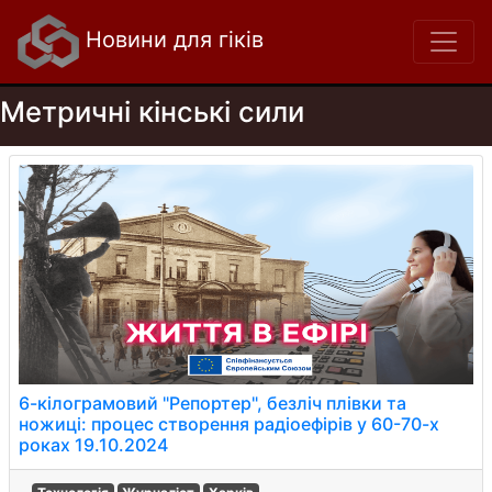
Новини для гіків
Метричні кінські сили
6-кілограмовий "Репортер", безліч плівки та
ножиці: процес створення радіоефірів у 60-70-х
роках 19.10.2024