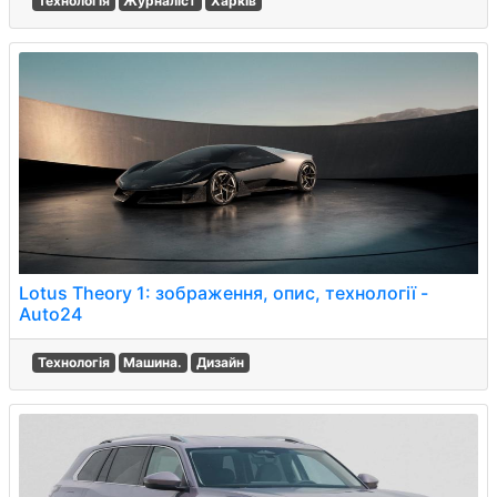
Технологія
Журналіст
Харків
Lotus Theory 1: зображення, опис, технології -
Auto24
Технологія
Машина.
Дизайн