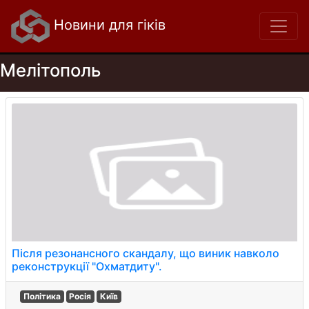
Новини для гіків
Мелітополь
Після резонансного скандалу, що виник навколо
реконструкції "Охматдиту".
Політика
Росія
Київ