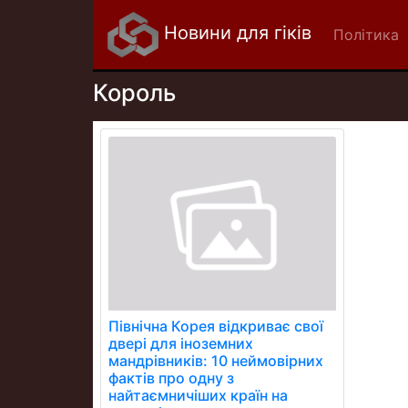
Новини для гіків
Політика
Король
Північна Корея відкриває свої
двері для іноземних
мандрівників: 10 неймовірних
фактів про одну з
найтаємничіших країн на