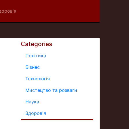
доров'я
Categories
Політика
Бізнес
Технологія
Мистецтво та розваги
Наука
Здоров'я