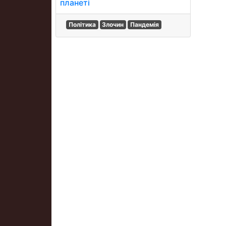
планеті
Політика
Злочин
Пандемія