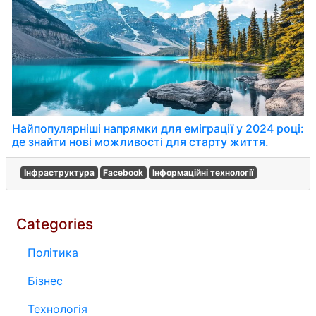
Найпопулярніші напрямки для еміграції у 2024 році:
де знайти нові можливості для старту життя.
Інфраструктура
Facebook
Інформаційні технології
Categories
Політика
Бізнес
Технологія