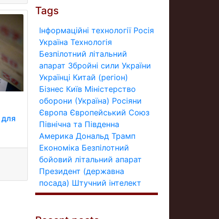
Tags
Інформаційні технології
Росія
Україна
Технологія
Безпілотний літальний
апарат
Збройні сили України
Українці
Китай (регіон)
Бізнес
Київ
Міністерство
оборони (Україна)
Росіяни
Європа
Європейський Союз
 для
Північна та Південна
Америка
Дональд Трамп
Економіка
Безпілотний
бойовий літальний апарат
Президент (державна
посада)
Штучний інтелект