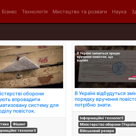
Бізнес
Технологія
Мистецтво та розваги
Наука
З
В Україні відбудуться змі
ністерстві оборони
порядку вручення повіст
ують впровадити
потрібно знати.
матизовану систему для
оділу повісток.
Інформаційні технології
ітика
Фішинг
Міністерство оборони (Україн
ормаційні технології
Військовий резерв