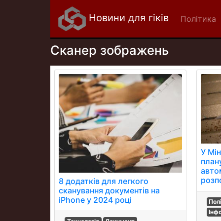
Новини для гіків
Політика
Сканер зображень
У Мі
план
авто
розп
8 додатків для легкого
сканування документів на
iPhone у 2024 році
Пол
Інф