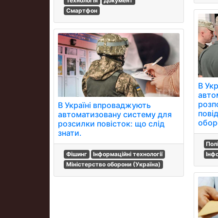
Технологія
Документ
Смартфон
В Ук
авто
розп
В Україні впроваджують
пові
автоматизовану систему для
обор
розсилки повісток: що слід
знати.
Пол
Інф
Фішинг
Інформаційні технології
Міністерство оборони (Україна)