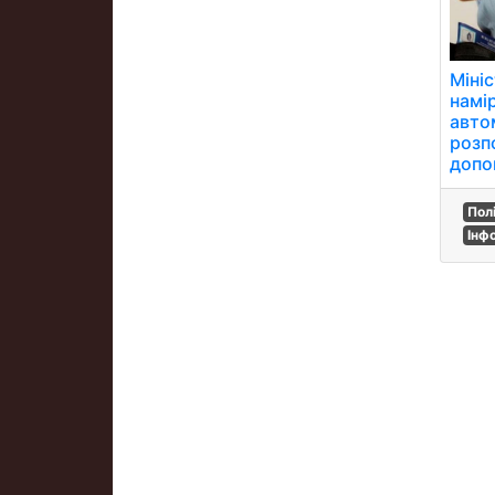
Міні
намі
авто
розп
допо
Пол
Інф