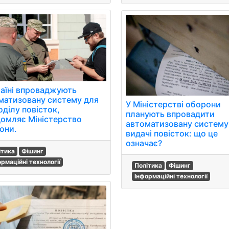
раїні впроваджують
матизовану систему для
У Міністерстві оборони
оділу повісток,
планують впровадити
домляє Міністерство
автоматизовану систему
они.
видачі повісток: що це
означає?
ітика
Фішинг
ормаційні технології
Політика
Фішинг
Інформаційні технології