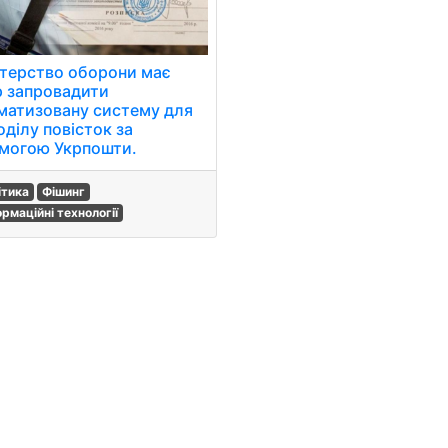
стерство оборони має
р запровадити
матизовану систему для
оділу повісток за
могою Укрпошти.
ітика
Фішинг
ормаційні технології