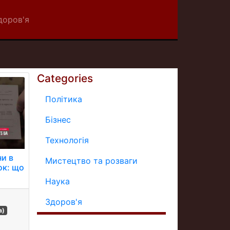
доров'я
Categories
Політика
Бізнес
Технологія
ни в
Мистецтво та розваги
ок: що
Наука
Здоров'я
а)