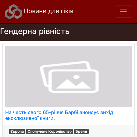
Новини для гіків
Гендерна рівність
На честь свого 65-річчя Барбі анонсує вихід
ексклюзивної книги.
Європа
Сполучене Королівство
Бренд