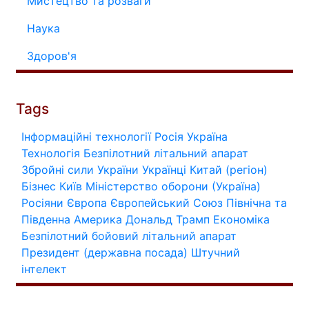
Мистецтво та розваги
Наука
Здоров'я
Tags
Інформаційні технології
Росія
Україна
Технологія
Безпілотний літальний апарат
Збройні сили України
Українці
Китай (регіон)
Бізнес
Київ
Міністерство оборони (Україна)
Росіяни
Європа
Європейський Союз
Північна та
Південна Америка
Дональд Трамп
Економіка
Безпілотний бойовий літальний апарат
Президент (державна посада)
Штучний
інтелект