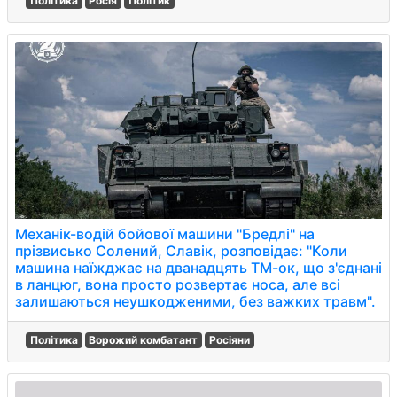
Політика
Росія
Політик
Механік-водій бойової машини "Бредлі" на
прізвисько Солений, Славік, розповідає: "Коли
машина наїжджає на дванадцять ТМ-ок, що з'єднані
в ланцюг, вона просто розвертає носа, але всі
залишаються неушкодженими, без важких травм".
Політика
Ворожий комбатант
Росіяни