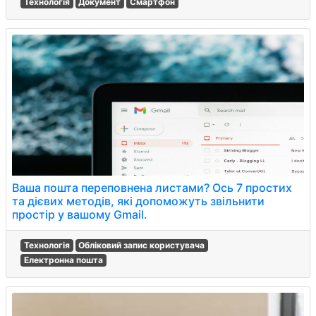
Технологія
Документ
Смартфон
Ваша пошта переповнена листами? Ось 7 простих
та дієвих методів, які допоможуть звільнити
простір у вашому Gmail.
Технологія
Обліковий запис користувача
Електронна пошта