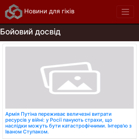
Новини для гіків
Бойовий досвід
Армія Путіна переживає величезні витрати
ресурсів у війні: у Росії панують страхи, що
наслідки можуть бути катастрофічними. Інтерв'ю з
Іваном Ступаком.