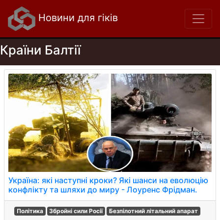
Новини для гіків
Країни Балтії
Україна: які наступні кроки? Які шанси на еволюцію
конфлікту та шляхи до миру - Лоуренс Фрідман.
Політика
Збройні сили Росії
Безпілотний літальний апарат