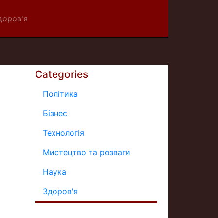
доров'я
Categories
Політика
Бізнес
Технологія
Мистецтво та розваги
Наука
Здоров'я