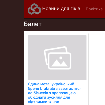
Новини для гіків
Політика
Балет
Єдина мета: український
бренд brabrabra звертається
до бізнесів з пропозицією
об'єднати зусилля для
підтримки жінок-