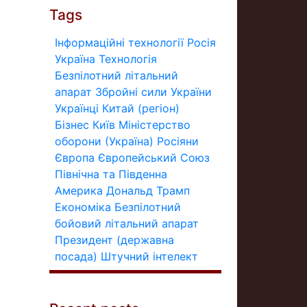
Tags
Інформаційні технології
Росія
Україна
Технологія
Безпілотний літальний
апарат
Збройні сили України
Українці
Китай (регіон)
Бізнес
Київ
Міністерство
оборони (Україна)
Росіяни
Європа
Європейський Союз
Північна та Південна
Америка
Дональд Трамп
Економіка
Безпілотний
бойовий літальний апарат
Президент (державна
посада)
Штучний інтелект