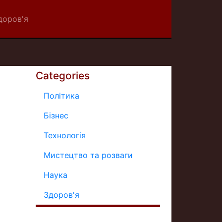
доров'я
Categories
Політика
Бізнес
Технологія
Мистецтво та розваги
Наука
Здоров'я