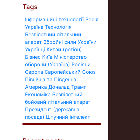
Tags
Інформаційні технології
Росія
Україна
Технологія
Безпілотний літальний
апарат
Збройні сили України
Українці
Китай (регіон)
Бізнес
Київ
Міністерство
оборони (Україна)
Росіяни
Європа
Європейський Союз
Північна та Південна
Америка
Дональд Трамп
Економіка
Безпілотний
бойовий літальний апарат
Президент (державна
посада)
Штучний інтелект