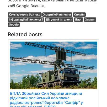
хабі Google Знання.
Комп'ютерна безпека
Хмарні обчислення
Онлайн
Інформаційні технології
Штучний інтелект
Блог
Знання
Google
Related posts
БПЛА Збройних Сил України знищили
рідкісний російський комплекс
радіоелектронної боротьби "Сапфір" у
Курській області. ВІДЕО