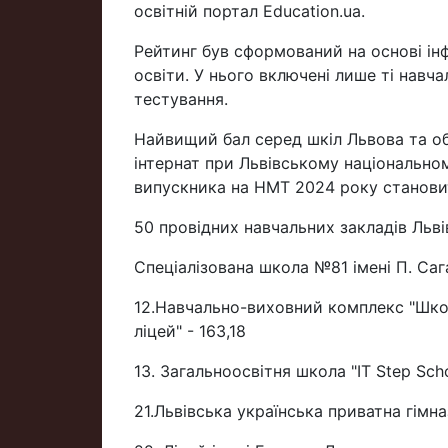
освітній портал Education.ua.
Рейтинг був сформований на основі ін
освіти. У нього включені лише ті навч
тестування.
Найвищий бал серед шкіл Львова та об
інтернат при Львівському національном
випускника на НМТ 2024 року становит
50 провідних навчальних закладів Львів
Спеціалізована школа №81 імені П. Саг
12.Навчально-виховний комплекс "Школ
ліцей" - 163,18
13. Загальноосвітня школа "IT Step Scho
21.Львівська українська приватна гімназ