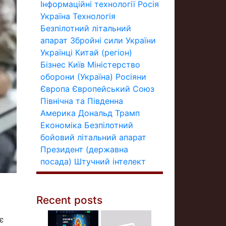
Інформаційні технології
Росія
Україна
Технологія
Безпілотний літальний
апарат
Збройні сили України
Українці
Китай (регіон)
Бізнес
Київ
Міністерство
оборони (Україна)
Росіяни
Європа
Європейський Союз
Північна та Південна
Америка
Дональд Трамп
Економіка
Безпілотний
бойовий літальний апарат
Президент (державна
посада)
Штучний інтелект
Recent posts
є