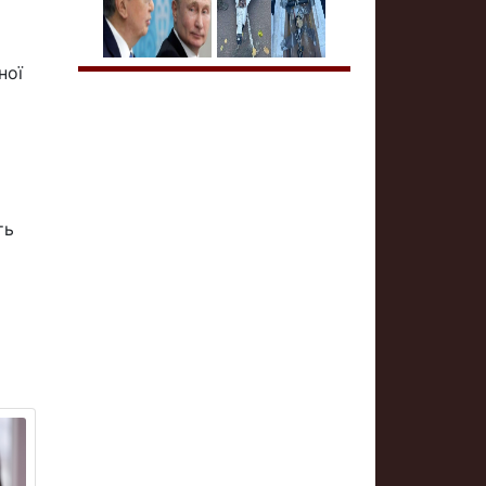
ної
ть