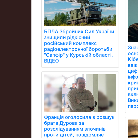
БПЛА Збройних Сил України
знищили рідкісний
російський комплекс
Зна
радіоелектронної боротьби
осн
"Сапфір" у Курській області.
Кібе
ВІДЕО
важ
цифр
інфо
кри
при
вклю
Вик
паро
Франція оголосила в розшук
брата Дурова за
розслідуванням злочинів
проти дітей, повідомляє