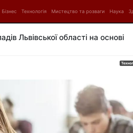
Бізнес
Технологія
Мистецтво та розваги
Наука
З
дів Львівської області на основі
Технол