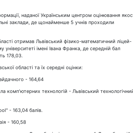
формації, наданої Українським центром оцінювання якос
альні заклади, де щонайменше 5 учнів проходили
ласті отримав Львівський фізико-математичний ліцей-
у університеті імені Івана Франка, де середній бал
ь 178,03.
ської області та їх середні оцінки:
айдачного - 164,64
а комп'ютерних технологій - Львівський технологічни
ol" - 163,04 балів.
ія - 160,58