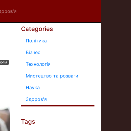
доров'я
Categories
Політика
Бізнес
огія
Технологія
Мистецтво та розваги
Наука
Здоров'я
Tags