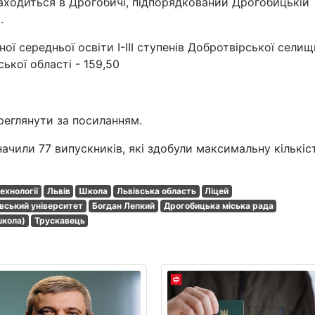
находиться в Дрогобичі, підпорядкований Дрогобицькій
.
ї середньої освіти I-III ступенів Добротвірської селищ
ької області - 159,50
реглянути за посиланням.
начили 77 випускників, які здобули максимальну кількіс
ехнології
Львів
Школа
Львівська область
Ліцей
вський університет
Богдан Лепкий
Дрогобицька міська рада
школа)
Трускавець