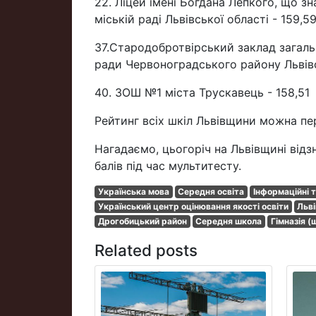
22. Ліцей імені Богдана Лепкого, що з
міській раді Львівської області - 159,59
37.Стародобротвірський заклад загально
ради Червоноградського району Львівс
40. ЗОШ №1 міста Трускавець - 158,51
Рейтинг всіх шкіл Львівщини можна пе
Нагадаємо, цьогоріч на Львівщині відз
балів під час мультитесту.
Українська мова
Середня освіта
Інформаційні т
Український центр оцінювання якості освіти
Льві
Дрогобицький район
Середня школа
Гімназія (
Related posts