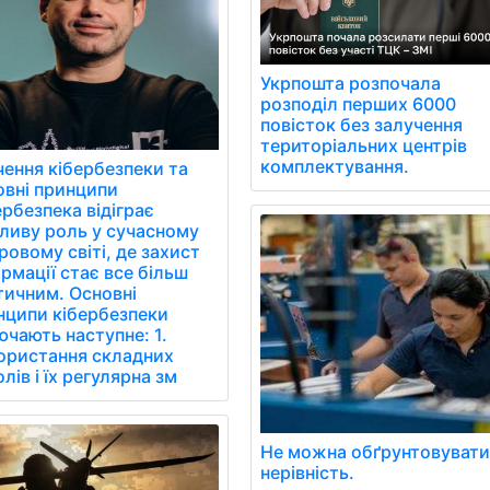
Укрпошта розпочала
розподіл перших 6000
повісток без залучення
територіальних центрів
комплектування.
чення кібербезпеки та
овні принципи
рбезпека відіграє
ливу роль у сучасному
овому світі, де захист
рмації стає все більш
тичним. Основні
нципи кібербезпеки
чають наступне: 1.
ористання складних
лів і їх регулярна зм
Не можна обґрунтовуват
нерівність.