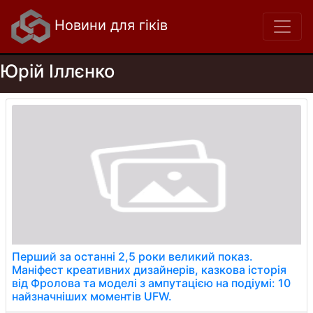
Новини для гіків
Юрій Іллєнко
Перший за останні 2,5 роки великий показ.
Маніфест креативних дизайнерів, казкова історія
від Фролова та моделі з ампутацією на подіумі: 10
найзначніших моментів UFW.