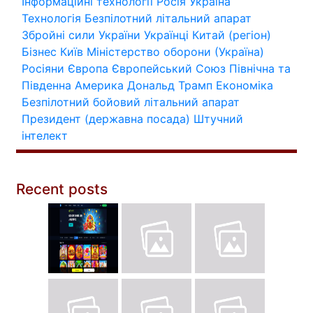
Інформаційні технології
Росія
Україна
Технологія
Безпілотний літальний апарат
Збройні сили України
Українці
Китай (регіон)
Бізнес
Київ
Міністерство оборони (Україна)
Росіяни
Європа
Європейський Союз
Північна та
Південна Америка
Дональд Трамп
Економіка
Безпілотний бойовий літальний апарат
Президент (державна посада)
Штучний
інтелект
Recent posts