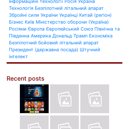
Інформаційні технології
Росія
Україна
Технологія
Безпілотний літальний апарат
Збройні сили України
Українці
Китай (регіон)
Бізнес
Київ
Міністерство оборони (Україна)
Росіяни
Європа
Європейський Союз
Північна та
Південна Америка
Дональд Трамп
Економіка
Безпілотний бойовий літальний апарат
Президент (державна посада)
Штучний
інтелект
Recent posts