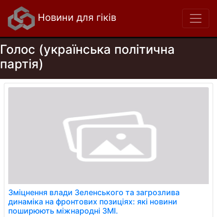
Новини для гіків
Голос (українська політична
партія)
Зміцнення влади Зеленського та загрозлива
динаміка на фронтових позиціях: які новини
поширюють міжнародні ЗМІ.