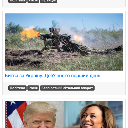
Політика
Росія
Франція
Битва за Україну. Дев'яносто перший день.
Політика
Росія
Безпілотний літальний апарат