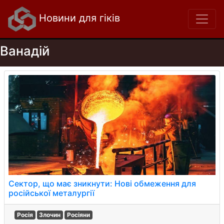
Новини для гіків
Ванадій
Сектор, що має зникнути: Нові обмеження для
російської металургії
Росія
Злочин
Росіяни