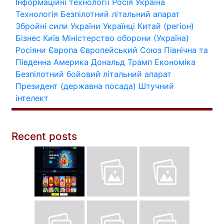
Інформаційні технології
Росія
Україна
Технологія
Безпілотний літальний апарат
Збройні сили України
Українці
Китай (регіон)
Бізнес
Київ
Міністерство оборони (Україна)
Росіяни
Європа
Європейський Союз
Північна та
Південна Америка
Дональд Трамп
Економіка
Безпілотний бойовий літальний апарат
Президент (державна посада)
Штучний
інтелект
Recent posts