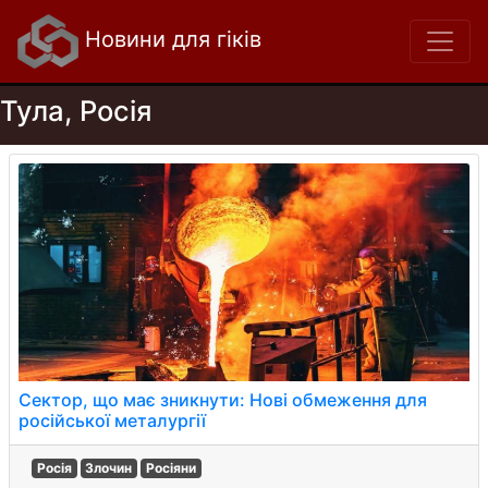
Новини для гіків
Тула, Росія
Сектор, що має зникнути: Нові обмеження для
російської металургії
Росія
Злочин
Росіяни