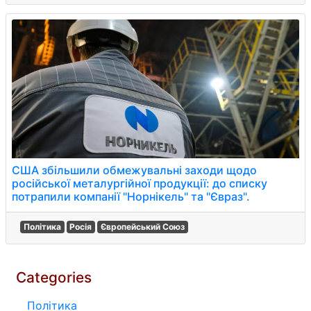
США збільшили обмежувальні заходи щодо
російської металургійної продукції: до списку
потрапили компанії "Норнікель" та "Євраз".
Політика
Росія
Європейський Союз
Categories
Політика