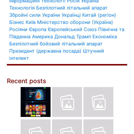
Інформаційні технології
Росія
Україна
Технологія
Безпілотний літальний апарат
Збройні сили України
Українці
Китай (регіон)
Бізнес
Київ
Міністерство оборони (Україна)
Росіяни
Європа
Європейський Союз
Північна та
Південна Америка
Дональд Трамп
Економіка
Безпілотний бойовий літальний апарат
Президент (державна посада)
Штучний
інтелект
Recent posts