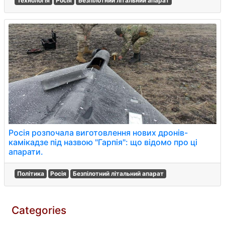
Технологія
Росія
Безпілотний літальний апарат
Росія розпочала виготовлення нових дронів-
камікадзе під назвою "Гарпія": що відомо про ці
апарати.
Політика
Росія
Безпілотний літальний апарат
Categories