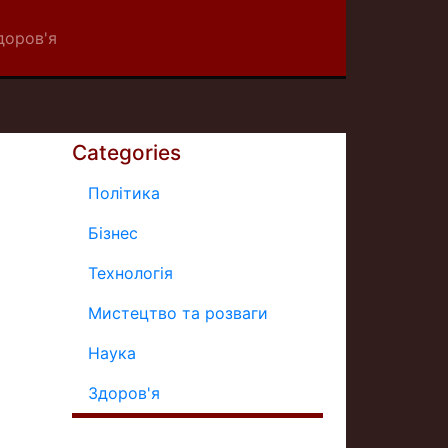
доров'я
Categories
Політика
Бізнес
Технологія
Мистецтво та розваги
Наука
Здоров'я