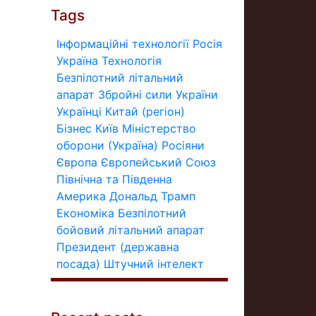
Tags
Інформаційні технології
Росія
Україна
Технологія
Безпілотний літальний
апарат
Збройні сили України
Українці
Китай (регіон)
Бізнес
Київ
Міністерство
оборони (Україна)
Росіяни
Європа
Європейський Союз
Північна та Південна
Америка
Дональд Трамп
Економіка
Безпілотний
бойовий літальний апарат
Президент (державна
посада)
Штучний інтелект