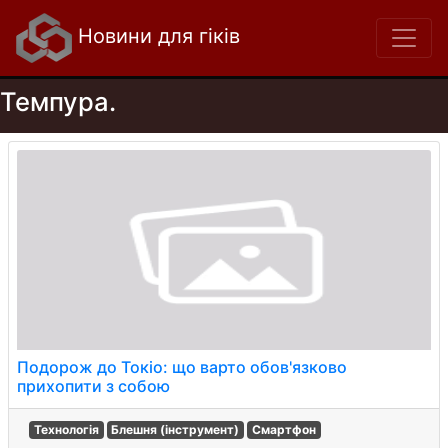
Новини для гіків
Темпура.
Подорож до Токіо: що варто обов'язково
прихопити з собою
Технологія
Блешня (інструмент)
Смартфон