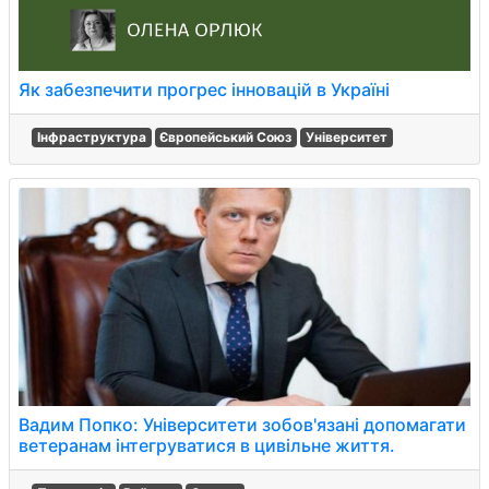
Як забезпечити прогрес інновацій в Україні
Інфраструктура
Європейський Союз
Університет
Вадим Попко: Університети зобов'язані допомагати
ветеранам інтегруватися в цивільне життя.