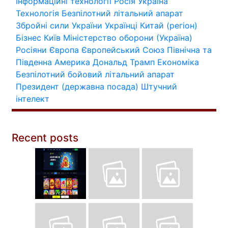
Інформаційні технології
Росія
Україна
Технологія
Безпілотний літальний апарат
Збройні сили України
Українці
Китай (регіон)
Бізнес
Київ
Міністерство оборони (Україна)
Росіяни
Європа
Європейський Союз
Північна та
Південна Америка
Дональд Трамп
Економіка
Безпілотний бойовий літальний апарат
Президент (державна посада)
Штучний
інтелект
Recent posts