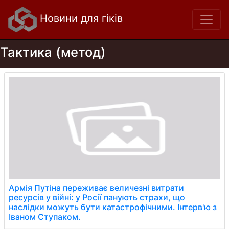
Новини для гіків
Тактика (метод)
Армія Путіна переживає величезні витрати
ресурсів у війні: у Росії панують страхи, що
наслідки можуть бути катастрофічними. Інтерв'ю з
Іваном Ступаком.