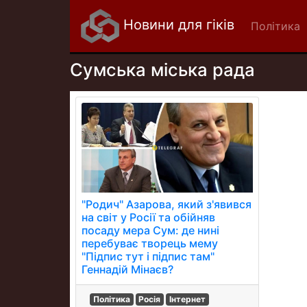
Новини для гіків
Політика
Сумська міська рада
"Родич" Азарова, який з'явився
на світ у Росії та обійняв
посаду мера Сум: де нині
перебуває творець мему
"Підпис тут і підпис там"
Геннадій Мінаєв?
Політика
Росія
Інтернет