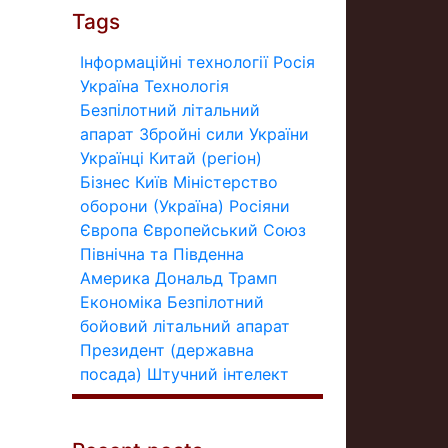
Tags
Інформаційні технології
Росія
Україна
Технологія
Безпілотний літальний
апарат
Збройні сили України
Українці
Китай (регіон)
Бізнес
Київ
Міністерство
оборони (Україна)
Росіяни
Європа
Європейський Союз
Північна та Південна
Америка
Дональд Трамп
Економіка
Безпілотний
бойовий літальний апарат
Президент (державна
посада)
Штучний інтелект