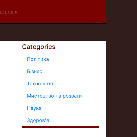
доров'я
Categories
Політика
Бізнес
Технологія
Мистецтво та розваги
Наука
Здоров'я