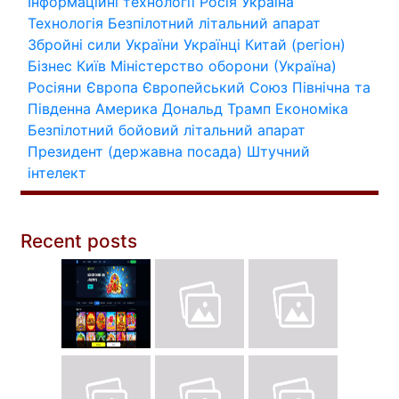
Інформаційні технології
Росія
Україна
Технологія
Безпілотний літальний апарат
Збройні сили України
Українці
Китай (регіон)
Бізнес
Київ
Міністерство оборони (Україна)
Росіяни
Європа
Європейський Союз
Північна та
Південна Америка
Дональд Трамп
Економіка
Безпілотний бойовий літальний апарат
Президент (державна посада)
Штучний
інтелект
Recent posts