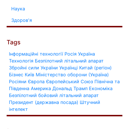
Наука
Здоров'я
Tags
Інформаційні технології
Росія
Україна
Технологія
Безпілотний літальний апарат
Збройні сили України
Українці
Китай (регіон)
Бізнес
Київ
Міністерство оборони (Україна)
Росіяни
Європа
Європейський Союз
Північна та
Південна Америка
Дональд Трамп
Економіка
Безпілотний бойовий літальний апарат
Президент (державна посада)
Штучний
інтелект