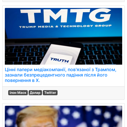
Цінні папери медіакомпанії, пов'язаної з Трампом,
зазнали безпрецедентного падіння після його
повернення в X.
Ілон Маск
Долар
Twitter