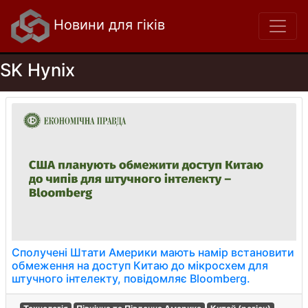
Новини для гіків
SK Hynix
Сполучені Штати Америки мають намір встановити
обмеження на доступ Китаю до мікросхем для
штучного інтелекту, повідомляє Bloomberg.