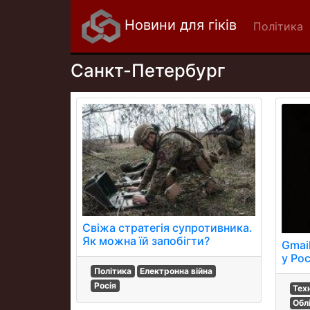
Новини для гіків
Політика
Санкт-Петербург
Свіжа стратегія супротивника.
Як можна їй запобігти?
Gmai
у Рос
Політика
Електронна війна
Росія
Тех
Обл