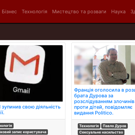
Бізнес
Технологія
Мистецтво та розваги
Наука
З
Франція оголосила в ро
брата Дурова за
розслідуванням злочинів
l зупинив свою діяльність
проти дітей, повідомляє
ії.
видання Politico.
нологія
Технологія
Павло Дуров
іковий запис користувача
Сексуальне насильство