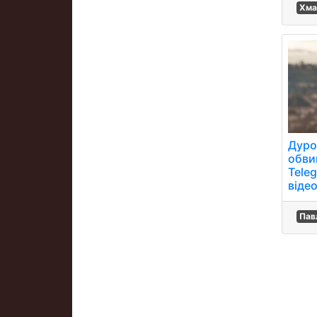
Хма
Дуро
обви
Teleg
віде
Пав