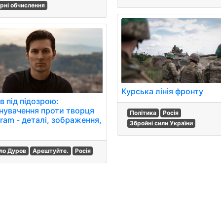
рні обчислення
Курська лінія фронту
в під підозрою:
нувачення проти творця
Політика
Росія
ram - деталі, зображення,
Збройні сили України
о
ло Дуров
Арештуйте.
Росія