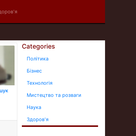
доров'я
Categories
Політика
Бізнес
Технологія
зшук
Мистецтво та розваги
Наука
Здоров'я