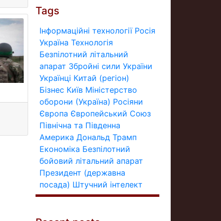
Tags
Інформаційні технології
Росія
Україна
Технологія
Безпілотний літальний
апарат
Збройні сили України
Українці
Китай (регіон)
Бізнес
Київ
Міністерство
оборони (Україна)
Росіяни
Європа
Європейський Союз
Північна та Південна
Америка
Дональд Трамп
Економіка
Безпілотний
бойовий літальний апарат
Президент (державна
посада)
Штучний інтелект