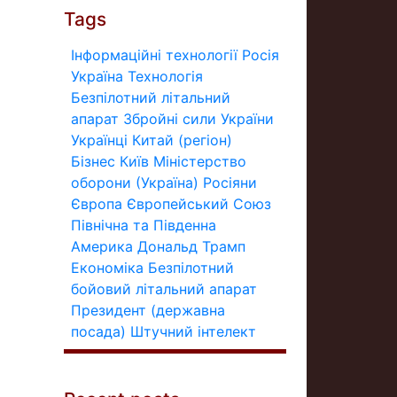
Tags
Інформаційні технології
Росія
Україна
Технологія
Безпілотний літальний
апарат
Збройні сили України
Українці
Китай (регіон)
Бізнес
Київ
Міністерство
оборони (Україна)
Росіяни
Європа
Європейський Союз
Північна та Південна
Америка
Дональд Трамп
Економіка
Безпілотний
бойовий літальний апарат
Президент (державна
посада)
Штучний інтелект