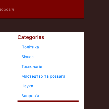
доров'я
Categories
Політика
Бізнес
Технологія
Мистецтво та розваги
Наука
Здоров'я