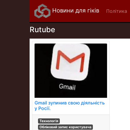
Новини для гіків
Політика
Rutube
Gmail зупинив свою діяльність
у Росії.
Технологія
Обліковий запис користувача