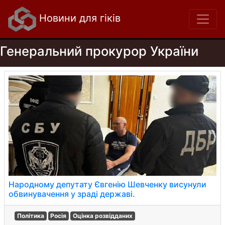
Новини для гіків
Генеральний прокурор України
Народному депутату Євгенію Шевченку висунули
обвинувачення у зраді державі.
Політика
Росія
Оцінка розвідданих