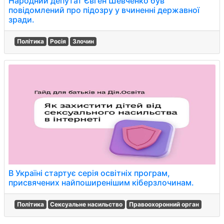
Народний депутат Євген Шевченко був
повідомлений про підозру у вчиненні державної
зради.
Політика
Росія
Злочин
В Україні стартує серія освітніх програм,
присвячених найпоширенішим кіберзлочинам.
Політика
Сексуальне насильство
Правоохоронний орган