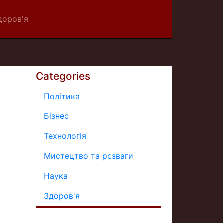
доров'я
Categories
Політика
Бізнес
Технологія
Мистецтво та розваги
Наука
Здоров'я