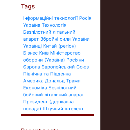
Tags
Інформаційні технології
Росія
Україна
Технологія
Безпілотний літальний
апарат
Збройні сили України
Українці
Китай (регіон)
Бізнес
Київ
Міністерство
оборони (Україна)
Росіяни
Європа
Європейський Союз
Північна та Південна
Америка
Дональд Трамп
Економіка
Безпілотний
бойовий літальний апарат
Президент (державна
посада)
Штучний інтелект