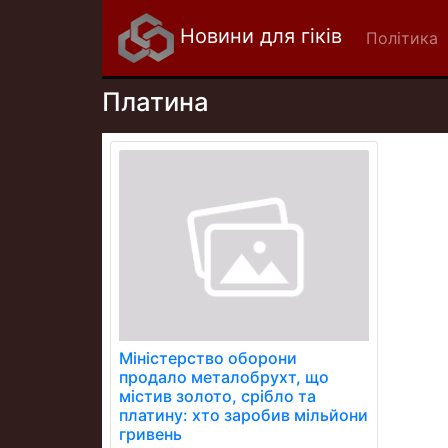
Новини для гіків
Політика
Платина
Міністерство оборони
продало металобрухт, що
містив золото, срібло та
платину: хто заробив мільйони
гривень