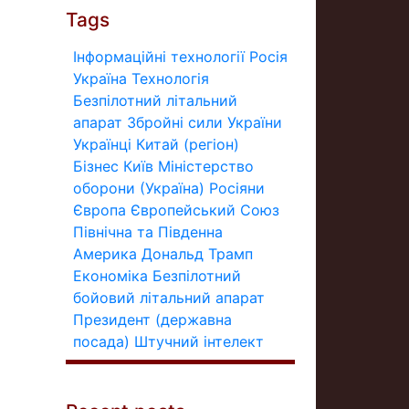
Tags
Інформаційні технології
Росія
Україна
Технологія
Безпілотний літальний
апарат
Збройні сили України
Українці
Китай (регіон)
Бізнес
Київ
Міністерство
оборони (Україна)
Росіяни
Європа
Європейський Союз
Північна та Південна
Америка
Дональд Трамп
Економіка
Безпілотний
бойовий літальний апарат
Президент (державна
посада)
Штучний інтелект