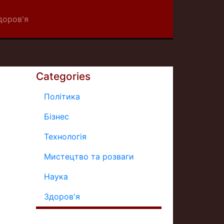
доров'я
Categories
Політика
Бізнес
Технологія
Мистецтво та розваги
Наука
Здоров'я