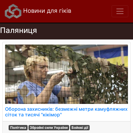
Новини для гіків
Паляниця
Оборона захисників: безмежні метри камуфляжних
сіток та тисячі "кікімор"
Політика
Збройні сили України
Бойові дії